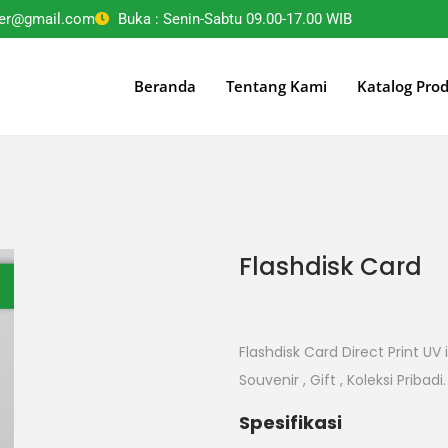
ter@gmail.com
Buka : Senin-Sabtu 09.00-17.00 WIB
Beranda
Tentang Kami
Katalog Pro
Flashdisk Card
Flashdisk Card Direct Print U
Souvenir , Gift , Koleksi Prib
Spesifikasi