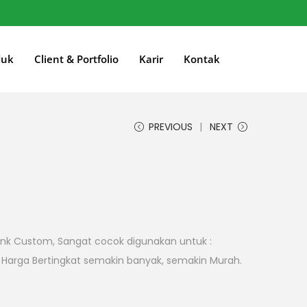
duk
Client & Portfolio
Karir
Kontak
PREVIOUS
NEXT
V ink Custom, Sangat cocok digunakan untuk :
adi. Harga Bertingkat semakin banyak, semakin Murah.