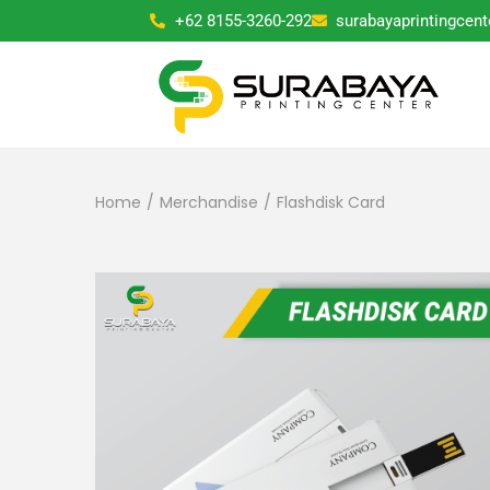
+62 8155-3260-292
surabayaprintingcen
Home
/
Merchandise
/
Flashdisk Card